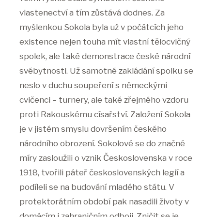
vlastenectví a tím zůstává dodnes. Za
myšlenkou Sokola byla už v počátcích jeho
existence nejen touha mít vlastní tělocvičný
spolek, ale také demonstrace české národní
svébytnosti. Už samotné zakládání spolku se
neslo v duchu soupeření s německými
cvičenci – turnery, ale také zřejmého vzdoru
proti Rakouskému císařství. Založení Sokola
je v jistém smyslu dovršením českého
národního obrození. Sokolové se do značné
míry zasloužili o vznik Československa v roce
1918, tvořili páteř československých legií a
podíleli se na budování mladého státu. V
protektorátním období pak nasadili životy v
domácím i zahraničním odboji. Zničit se je