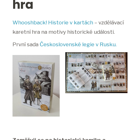
hra
Whooshback! Historie v kartách
– vzdělávací
karetní hra na motivy historické události.
První sada
Československé legie v Rusku.
Zaměřuji se na historický komiks a