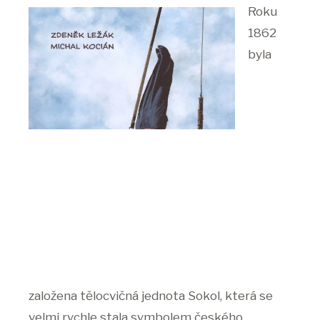
Roku
1862
byla
založena tělocvičná jednota Sokol, která se
velmi rychle stala symbolem českého