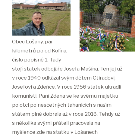
Obec Lošany, pár
kilometrů po od Kolína,
číslo popisné 1. Tady
stojí statek odbojáře Josefa Mašína. Ten jej už
v roce 1940 odkázal svým dětem Ctiradovi,
Josefovi a Zdeňce. V roce 1956 statek ukradli
komunisti. Paní Zdena se ke svému majetku
po otci po nesčetných tahanicích s naším
státem plně dobrala až v roce 2018. Tehdy už
s několika svými přáteli pracovala na
myšlence zde na statku v Lošanech