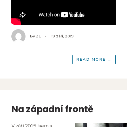
By
ZL
•
19 září, 2019
READ MORE
→
Na západní frontě
V září 2015 jsem s