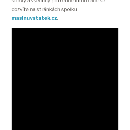
sbírky a všechny potřebné informace se
dozvíte na stránkách spolku
masinuvstatek.cz
.
Sorry! No photo gallery found : [NPG
id=1070]