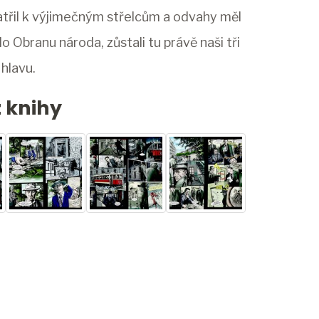
 patřil k výjimečným střelcům a odvahy měl
 Obranu národa, zůstali tu právě naši tři
 hlavu.
z knihy