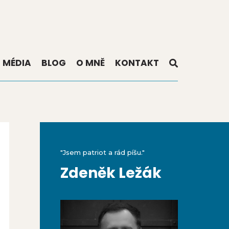
MÉDIA
BLOG
O MNĚ
KONTAKT
"Jsem patriot a rád píšu."
Zdeněk Ležák